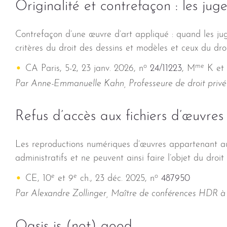
Originalité et contrefaçon : les ju
Contrefaçon d’une œuvre d’art appliqué : quand les jug
critères du droit des dessins et modèles et ceux du droi
o
me
CA Paris, 5-2, 23 janv. 2026, n
24/11223
, M
K et 
Par Anne-Emmanuelle Kahn, Professeure de droit privé à
Refus d’accès aux fichiers d’œuvres
Les reproductions numériques d’œuvres appartenant a
administratifs et ne peuvent ainsi faire l’objet du droit
e
e
o
CE, 10
et 9
ch., 23 déc. 2025, n
487950
Par Alexandre Zollinger, Maître de conférences HDR à l’
Oasis is (not) good