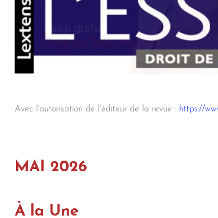
JURI
ACTUALIT
AR
AD
C
Avec l’autorisation de l’éditeur de la revue :
https://www
MAI 2026
À la Une