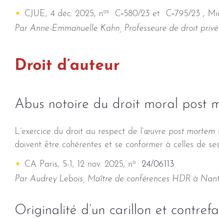
os
CJUE, 4 déc. 2025, n
C‑580/23 et C‑795/23 , Mio
Par Anne-Emmanuelle Kahn, Professeure de droit privé à
Droit d’auteur
Abus notoire du droit moral post 
L’exercice du droit au respect de l’œuvre
post mortem
n
doivent être cohérentes et se conformer à celles de se
o
CA Paris, 5-1, 12 nov. 2025, n
24/06113
Par Audrey Lebois, Maître de conférences HDR à Nant
Originalité d’un carillon et contref