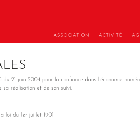
ASSOCIATION
ACTIVITÉ
AG
ALES
 du 21 juin 2004 pour la confiance dans l’économie numérique
 sa réalisation et de son suivi.
 loi du 1er juillet 1901