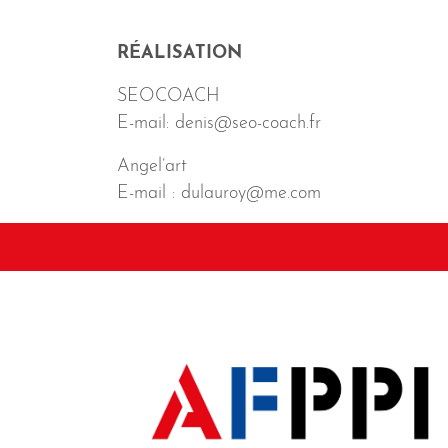
RÉALISATION
SEOCOACH
E-mail: denis@seo-coach.fr
Angel’art
E-mail : dulauroy@me.com