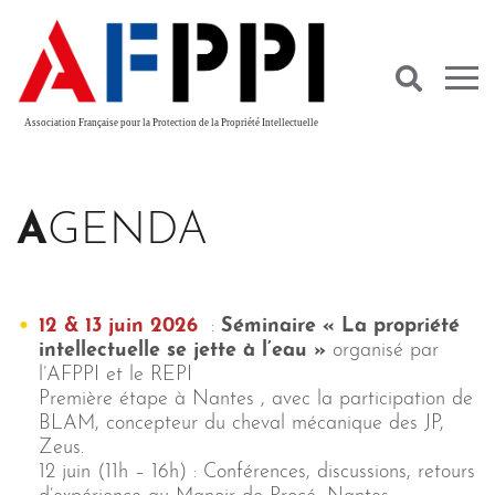
×
ASSOCIATION
NOS MISSIONS
HISTORIQUE
Association Française pour la Protection de la Propriété Intellectuelle
CONSEIL
BUREAU
AGENDA
STATUTS
ACTIVITÉ
MARDIS DE L’AFPPI
12 & 13 juin 2026
:
Séminaire « La propriété
NEWSLETTERS
intellectuelle se jette à l’eau »
organisé par
l’AFPPI et le REPI
GROUPES DE TRAVAIL
Première étape à Nantes , avec la participation de
AGENDA
BLAM, concepteur du cheval mécanique des JP,
Zeus.
ACTUALITÉ PI
12 juin (11h – 16h) : Conférences, discussions, retours