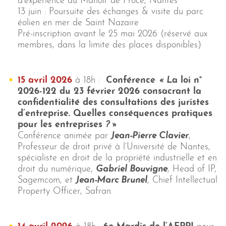
d’expérience au Manoir de Procé, Nantes
JURISPRUDENCE
13 juin : Poursuite des échanges & visite du parc
ACTUALITÉS JURIDIQUES
éolien en mer de Saint Nazaire
Pré-inscription avant le 25 mai 2026 (réservé aux
ARCHIVES
membres, dans la limite des places disponibles)
ADHÉSION
CONTACT
15 avril 2026
à 18h :
Conférence
« L
a loi n°
2026-122 du 23 février 2026 consacrant la
confidentialité des consultations des juristes
d’entreprise. Quelles conséquences pratiques
pour les entreprises
? »
Conférence animée par
Jean-Pierre Clavier
,
Professeur de droit privé à l’Université de Nantes,
spécialiste en droit de la propriété industrielle et en
droit du numérique,
Gabriel Bouvigne
, Head of IP,
Sagemcom, et
Jean-Marc Brunel
, Chief Intellectual
Property Officer, Safran.