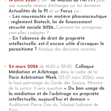
14 avril 2026
à 18h :
6e Mardis de l’AFPPI
pour
une nouvelle séance d’échanges sur les dernières
Actualités de la PI
et un
Focus
sur :
– Les n
ouveautés en matière pharmaceutique
: règlement Biotech, loi de financement
sécurité sociale 2026…
Comment les entreprises
vont-elles s’adapter ?
– En l’absence de droit de propriété
intellectuelle, est-il encore utile d’invoquer le
parasitisme ?
Analyse des décisions récentes.
24 mars 2026
de 9h30 à 12h30 :
Colloque
Médiation et Arbitrage,
dans le cadre de la
Paris Arbitration Week
(23-27 mars 2026), sous
le haut patronage du Garde des Sceaux, Ministre
de la justice. Il sera question
« Du bon usage de
la médiation et de l’arbitrage en propriété
intellectuelle, aujourd’hui et demain »
Auditorium Pierre Drai du Tribunal Judicaire de
Paris